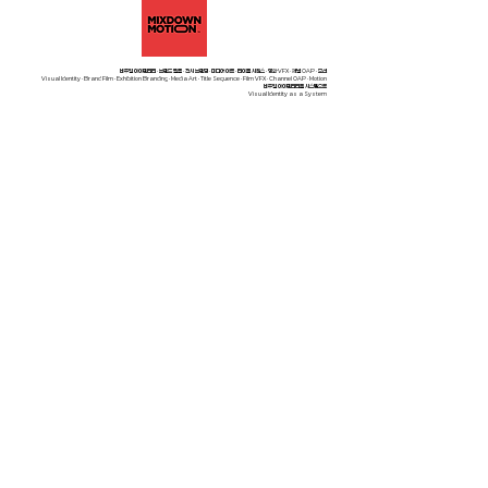
비주얼 아이덴티티 · 브랜드 필름 · 전시 브랜딩 · 미디어 아트 · 타이틀 시퀀스 · 영화 VFX · 채널 OAP · 모션
Visual Identity · Brand Film · Exhibition Branding · Media Art · Title Sequence · Film VFX · Channel OAP · Motion
비주얼 아이덴티티를 시스템으로
Visual Identity as a System