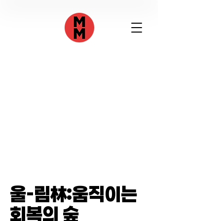
울-림林:움직이는
회복의 숲​