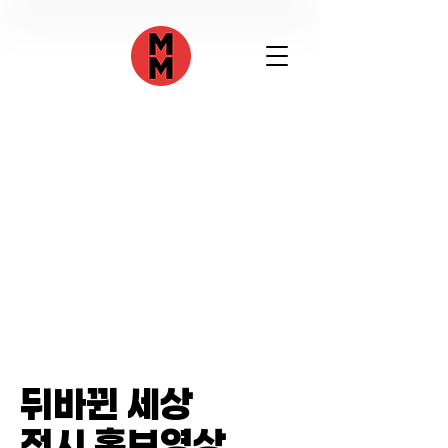
​뒤바뀐 세상
전시 홍보영상